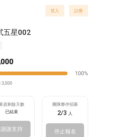
登入
註冊
試五星002
,000
100%
 3,000
募資剩餘天數
團隊夥伴招募
已結束
2/3
人
謝謝支持
停止報名